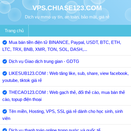
VPS.CHIASE123.COM
Dịch vụ mmo uy tín, an toàn, bảo mật, giá rẻ
Trang chủ
Mua bán tiền điện tử BINANCE, Paypal, USDT, BTC, ETH,
LTC, TRX, BNB, XMR, TON, SOL, DASH,...
Dịch vụ Giao dịch trung gian - GDTG
LIKESUB123.COM : Web tăng like, sub, share, view facebook,
youtube, tiktok giá rẻ
THECAO123.COM : Web gạch thẻ, đổi thẻ cào, mua bán thẻ
cào, topup điện thoại
Tên miền, Hosting, VPS, SSL giá rẻ dành cho học sinh, sinh
viên
Dịch vụ thanh toán online trong nước và quốc tế