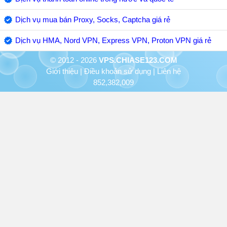
Dịch vụ mua bán Proxy, Socks, Captcha giá rẻ
Dịch vụ HMA, Nord VPN, Express VPN, Proton VPN giá rẻ
© 2012 - 2026
VPS.CHIASE123.COM
Giới thiệu
|
Điều khoản sử dụng
|
Liên hệ
852,382,009